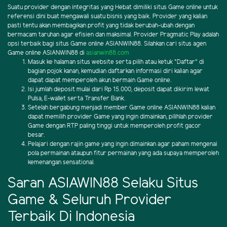
Suatu provider dengan integritas yang Hebat dimiliki situs Game online untuk
referensi dini buat mengawali suatu bisnis yang baik. Provider yang kalian
pasti tentu akan membagikan profit yang tidak berubah-ubah dengan
bermacam taruhan agar efisien dan maksimal. Provider Pragmatic Play adalah
opsi terbaik bagi situs Game online ASIANWIN88. Silahkan cari situs agen
Game online ASIANWIN88 di
asianwin88.com
Masuk ke halaman situs website serta pilih atau ketuk "Daftar" di
bagian pojok kanan, kemudian daftarkan informasi diri kalian agar
dapat dapat memperoleh akun bermain Game online.
Isi jumlah deposit mulai dari Rp 15.000, deposit dapat dikirim lewat
Pulsa, E-wallet serta Transfer Bank.
Setelah bergabung menjadi member Game online ASIANWIN88 kalian
dapat memilih provider Game yang ingin dimainkan, pilihlah provider
Game dengan RTP paling tinggi untuk memperoleh profit gacor
besar.
Pelajari dengan rajin game yang ingin dimainkan agar paham mengenai
pola permainan ataupun fitur permainan yang ada supaya memperoleh
kemenangan sensational.
Saran ASIAWIN88 Selaku Situs
Game & Seluruh Provider
Terbaik Di Indonesia