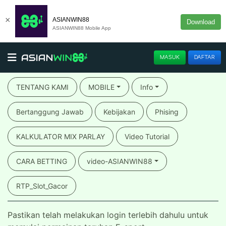
×
ASIANWIN88
Download
ASIANWIN88 Mobile App
MASUK
DAFTAR
TENTANG KAMI
MOBILE
Info
Bertanggung Jawab
Kebijakan
Phising
KALKULATOR MIX PARLAY
Video Tutorial
CARA BETTING
video-ASIANWIN88
RTP_Slot_Gacor
Pastikan telah melakukan login terlebih dahulu untuk