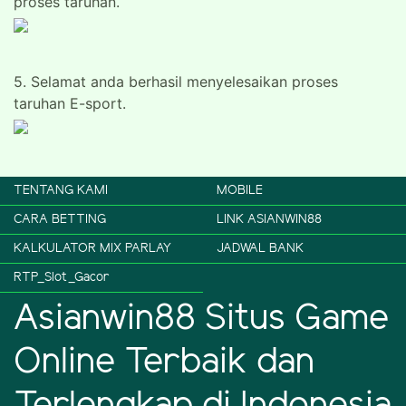
proses taruhan.
5. Selamat anda berhasil menyelesaikan proses
taruhan E-sport.
TENTANG KAMI
MOBILE
CARA BETTING
LINK ASIANWIN88
KALKULATOR MIX PARLAY
JADWAL BANK
RTP_Slot_Gacor
Asianwin88 Situs Game
Online Terbaik dan