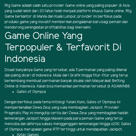
Rtg Game adalah salah satu provider Game online yang paling populer di Asia
yang sudah lebih dari 20 tahun telah menjadi platform khusus Game online. Rtg
Game berkantor di Manila dan Kuala Lumpur, provider ini berfokus pada
produksi game yang inovatif memberikan pengalaman baru bagi pemain dan
mendorong peningkatan profitabilitas bagi klien kami.
Game Online Yang
Terpopuler & Terfavorit Di
Indonesia
Disaat banyaknya Game yang tersebar, ada 3 permainan yang paling dikenal
dan paling dicari di Indonesia. Mulai dari Grafik hingga fitur-fitur yang terus
berkembang membuat permainan banyak disukai oleh Masyarakat Betting
Online di Indonesia. Kalian bisa memainkan permainan tersebut di ASIAWIN88.
Gates of Olympus
Dengan berfokus pada tema mitologi Yunani Kuno, Gates of Olympus ini
memperkenalkan Dewa Zeus yang suka membagikan Jackpot. Provider
Pragmatic Play ini mengutip cerita dari Dewa Zeus yang membagikan hadiah
kemenangan Jackpot hingga Maxwin pada para pemain Game yang terus
mencoba dan akhirnya sukses menggenggam kemenangan hingga x200. Gates
of Olympus merupakan game RTP tertinggi untuk mendapatkan Jackpot.
Aztec Games