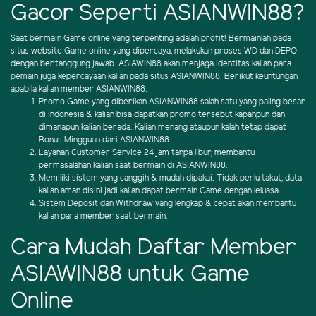
Gacor Seperti ASIANWIN88?
Saat bermain Game online yang terpenting adalah profit! Bermainlah pada
situs website Game online yang dipercaya, melakukan proses WD dan DEPO
dengan bertanggung jawab. ASIAWIN88 akan menjaga identitas kalian para
pemain juga kepercayaan kalian pada situs ASIANWIN88. Berikut keuntungan
apabila kalian member ASIANWIN88:
Promo Game yang diberikan ASIANWIN88 salah satu yang paling besar
di Indonesia & kalian bisa dapatkan promo tersebut kapanpun dan
dimanapun kalian berada. Kalian menang ataupun kalah tetap dapat
Bonus Mingguan dari ASIANWIN88.
Layanan Customer Service 24 jam tanpa libur, membantu
permasalahan kalian saat bermain di ASIANWIN88.
Memiliki sistem yang canggih & mudah dipakai. Tidak perlu takut, data
kalian aman disini jadi kalian dapat bermain Game dengan leluasa.
Sistem Deposit dan Withdraw yang lengkap & cepat akan membantu
kalian para member saat bermain.
Cara Mudah Daftar Member
ASIAWIN88 untuk Game
Online