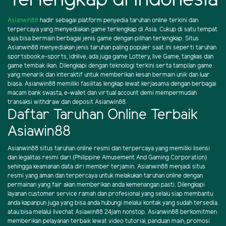
Terlengkap di Indonesia
Asianwin88
hadir sebagai platform penyedia taruhan online terkini dan
terpercaya yang menyediakan game terlengkap di Asia. Cukup di satu tempat
saja bisa bermain berbagai jenis game dengan pilihan terlengkap. Situs
Asianwin88 menyediakan jenis taruhan paling populer saat ini seperti taruhan
sportsbook,e-sports, idnlive, ada juga game Lottery, live Game, tangkas dan
game tembak ikan. Dilengkapi dengan teknologi terkini serta tampilan game
yang menarik dan interaktif untuk memberikan kesan bermain unik dan luar
biasa. Asianwin88 memiliki fasilitas lengkap lewat kerjasama dengan berbagai
macam bank swasta, e-wallet dan virtual account demi mempermudah
transaksi withdraw dan deposit Asianwin88.
Daftar Taruhan Online Terbaik
Asiawin88
Asianwin88 situs taruhan online resmi dan terpercaya yang memiliki lisensi
dan legalitas resmi dari (Philippine Amusement And Gaming Corporation)
sehingga keamanan data diri member terjamin. Asianwin88 menjadi situs
resmi yang aman dan terpercaya untuk melakukan taruhan online dengan
permainan yang fair akan memberikan anda kemenangan pasti. Dilengkapi
layanan customer service ramah dan profesional yang selalu siap membantu
anda kapanpun juga yang bisa anda hubungi melalui kontak yang sudah tersedia
atau bisa melalui livechat Asiawin88 24jam nonstop. Asianwin88 berkomitmen
memberikan pelayanan terbaik lewat video tutorial, panduan main, promosi