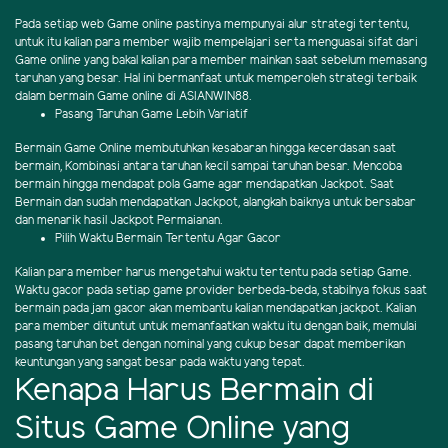
Pada setiap web Game online pastinya mempunyai alur strategi tertentu,
untuk itu kalian para member wajib mempelajari serta menguasai sifat dari
Game online yang bakal kalian para member mainkan saat sebelum memasang
taruhan yang besar. Hal ini bermanfaat untuk memperoleh strategi terbaik
dalam bermain Game online di ASIANWIN88.
Pasang Taruhan Game Lebih Variatif
Bermain Game Online membutuhkan kesabaran hingga kecerdasan saat
bermain, Kombinasi antara taruhan kecil sampai taruhan besar. Mencoba
bermain hingga mendapat pola Game agar mendapatkan Jackpot. Saat
Bermain dan sudah mendapatkan Jackpot, alangkah baiknya untuk bersabar
dan menarik hasil Jackpot Permaianan.
Pilih Waktu Bermain Tertentu Agar Gacor
Kalian para member harus mengetahui waktu tertentu pada setiap Game.
Waktu gacor pada setiap game provider berbeda-beda, stabilnya fokus saat
bermain pada jam gacor akan membantu kalian mendapatkan jackpot. Kalian
para member dituntut untuk memanfaatkan waktu itu dengan baik, memulai
pasang taruhan bet dengan nominal yang cukup besar dapat memberikan
keuntungan yang sangat besar pada waktu yang tepat.
Kenapa Harus Bermain di
Situs Game Online yang